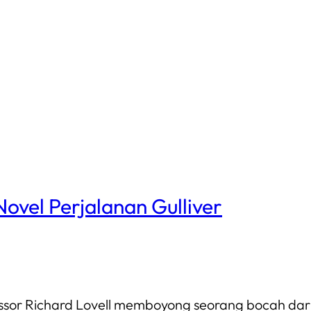
ovel Perjalanan Gulliver
ssor Richard Lovell memboyong seorang bocah dari K