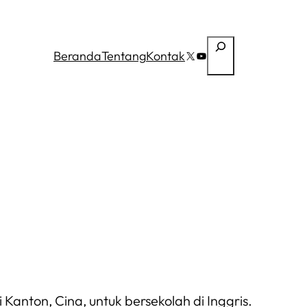
Cari
Beranda
Tentang
Kontak
X
YouTube
anton, Cina, untuk bersekolah di Inggris.