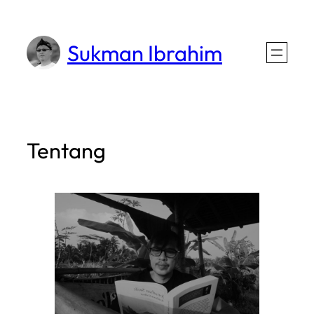
Lewati
ke
Sukman Ibrahim
konten
Tentang