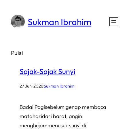
Lewati
ke
Sukman Ibrahim
konten
Puisi
Sajak-Sajak Sunyi
27 Juni 2026
·
Sukman Ibrahim
Badai Pagisebelum genap membaca
mataharidari barat, angin
menghujammenusuk sunyi di