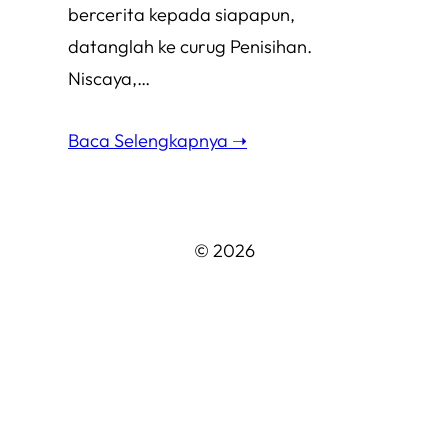
bercerita kepada siapapun,
datanglah ke curug Penisihan.
Niscaya,…
Baca Selengkapnya ➝
© 2026